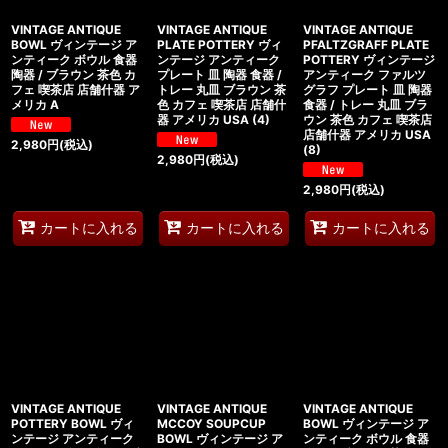
VINTAGE ANTIQUE
VINTAGE ANTIQUE
VINTAGE ANTIQUE
BOWL ヴィンテージ ア
PLATE POTTERY ヴィ
PFALTZGRAFF PLATE
ンティーク ボウル 食器
ンテージ アンティーク
POTTERY ヴィンテージ
陶器 / ブラウン 茶色 カ
プレート 皿 陶器 食器 /
アンティーク ファルツ
フェ 喫茶店 店舗什器 ア
トレー 丸皿 ブラウン 茶
グラフ プレート 皿 陶器
メリカ A
色 カフェ 喫茶店 店舗什
食器 / トレー 丸皿 ブラ
器 アメリカ USA (4)
ウン 茶色 カフェ 喫茶店
店舗什器 アメリカ USA
2,980
円
(税込)
(8)
2,980
円
(税込)
2,980
円
(税込)
カートに入れる
カートに入れる
カートに入れる
VINTAGE ANTIQUE
VINTAGE ANTIQUE
VINTAGE ANTIQUE
POTTERY BOWL ヴィ
MCCOY SOUPCUP
BOWL ヴィンテージ ア
ンテージ アンティーク
BOWL ヴィンテージ ア
ンティーク ボウル 食器