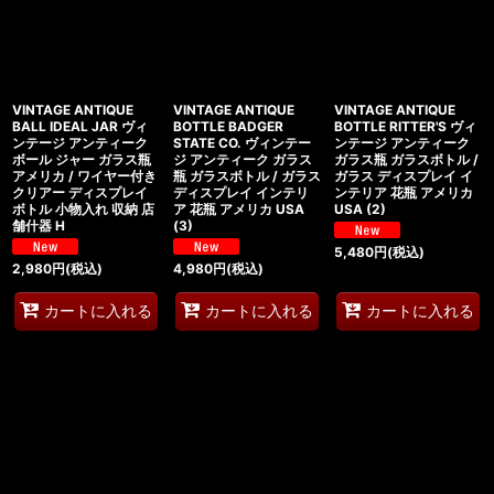
VINTAGE ANTIQUE
VINTAGE ANTIQUE
VINTAGE ANTIQUE
BALL IDEAL JAR ヴィ
BOTTLE BADGER
BOTTLE RITTER'S ヴィ
ンテージ アンティーク
STATE CO. ヴィンテー
ンテージ アンティーク
ボール ジャー ガラス瓶
ジ アンティーク ガラス
ガラス瓶 ガラスボトル /
アメリカ / ワイヤー付き
瓶 ガラスボトル / ガラス
ガラス ディスプレイ イ
クリアー ディスプレイ
ディスプレイ インテリ
ンテリア 花瓶 アメリカ
ボトル 小物入れ 収納 店
ア 花瓶 アメリカ USA
USA (2)
舗什器 H
(3)
5,480
円
(税込)
2,980
円
(税込)
4,980
円
(税込)
カートに入れる
カートに入れる
カートに入れる