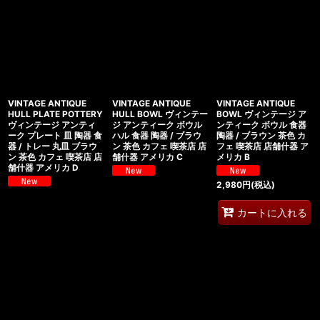
VINTAGE ANTIQUE
VINTAGE ANTIQUE
VINTAGE ANTIQUE
HULL PLATE POTTERY
HULL BOWL ヴィンテー
BOWL ヴィンテージ ア
ヴィンテージ アンティ
ジ アンティーク ボウル
ンティーク ボウル 食器
ーク プレート 皿 陶器 食
ハル 食器 陶器 / ブラウ
陶器 / ブラウン 茶色 カ
器 / トレー 丸皿 ブラウ
ン 茶色 カフェ 喫茶店 店
フェ 喫茶店 店舗什器 ア
ン 茶色 カフェ 喫茶店 店
舗什器 アメリカ C
メリカ B
舗什器 アメリカ D
2,980
円
(税込)
カートに入れる