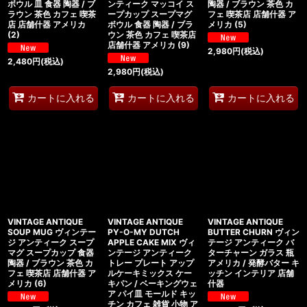
ボウル 皿 食器 陶器 / ブ
ンティーク マッコイ ス
陶器 / ブラウン 茶色 カ
ラウン 茶色 カフェ 喫茶
ープカップ スープマグ
フェ 喫茶店 店舗什器 ア
店 店舗什器 アメリカ
ボウル 食器 陶器 / ブラ
メリカ (5)
(2)
ウン 茶色 カフェ 喫茶店
店舗什器 アメリカ (9)
2,980
円
(税込)
2,480
円
(税込)
2,980
円
(税込)
カートに入れる
カートに入れる
カートに入れる
VINTAGE ANTIQUE
VINTAGE ANTIQUE
VINTAGE ANTIQUE
SOUP MUG ヴィンテー
PY-O-MY DUTCH
BUTTER CHURN ヴィン
ジ アンティーク スープ
APPLE CAKE MIX ヴィ
テージ アンティーク バ
マグ スープカップ 食器
ンテージ アンティーク
ターチャーン ガラス 瓶
陶器 / ブラウン 茶色 カ
トレー プレート アップ
アメリカ / 発酵バター キ
フェ 喫茶店 店舗什器 ア
ルケーキミックス ケー
ッチン インテリア 店舗
メリカ (6)
キパン / ベーキングウェ
什器
ア パイ皿 モールド キッ
チン カフェ 雑貨 小物 ア