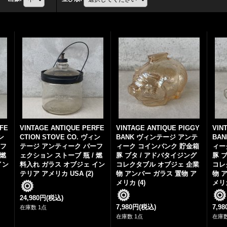
RFE
VINTAGE ANTIQUE PERFE
VINTAGE ANTIQUE PIGGY
VIN
ン
CTION STOVE CO. ヴィン
BANK ヴィンテージ アンテ
BA
ーフ
テージ アンティーク パーフ
ィーク コインバンク 貯金箱
ィー
 燃
ェクション ストーブ 瓶 / 燃
豚 ブタ / アドバタイジング
豚 
イン
料入れ ガラス オブジェ イン
コレクタブル オブジェ 企業
コレ
テリア アメリカ USA (2)
物 アンバー ガラス 置物 ア
物 
メリカ (4)
メリカ
24,980円
(税込)
7,980円
(税込)
7,9
在庫数 1点
在庫数 1点
在庫数