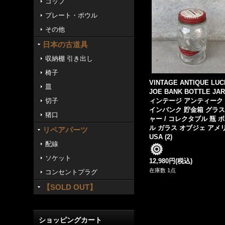
コップ
プレート・ボウル
その他
日本の古道具
収納棚 引き出し
椅子
VINTAGE ANTIQUE LU
皿
JOE BANK BOTTLE JA
切子
ィンテージ アンティーク
インバンク 貯金箱 グラ
猪口
ャー / コレクタブル 瓶 
ル ガラス オブジェ アメ
リペアパーツ
USA (2)
配線
ソケット
12,980円
(税込)
在庫数 1点
コンセントプラグ
【SOLD OUT】
ショッピングカート