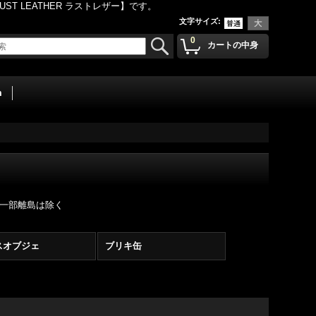
 LEATHER ラストレザー】です。
文字サイズ
:
0
カートの中身
m
・一部離島は除く
スオブジェ
ブリキ缶