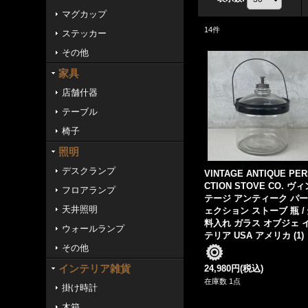
マグカップ
14
件
ステッカー
その他
家具
店舗什器
テーブル
椅子
照明
デスクランプ
VINTAGE ANTIQUE PE
CTION STOVE CO. ヴィ
フロアランプ
テージ アンティーク パ
天井照明
ェクション ストーブ 瓶 /
料入れ ガラス オブジェ 
ウォールランプ
テリア USA アメリカ (1)
その他
インテリア雑貨
24,980円
(税込)
在庫数 1点
掛け時計
木箱