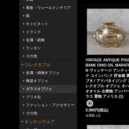
看板・ウォールインテリア
鏡
キャビネット
トランク
金属・鋳物
ランタン
その他
VINTAGE ANTIQUE PIG
コレクタブル
BANK OHIO OIL MARA
N ヴィンテージ アンティ
金属・鋳物オブジェ
ク コインバンク 貯金箱 
陶器オブジェ
ブタ / アドバタイジング 
レクタブル オブジェ オ
ガラスオブジェ
オオイル 企業物 アンバー
ラス 置物 アメリカ (1)
ブリキ缶
ファッション・アクセサリー
9,980円
(税込)
その他
在庫数 1点
キッチンウェア