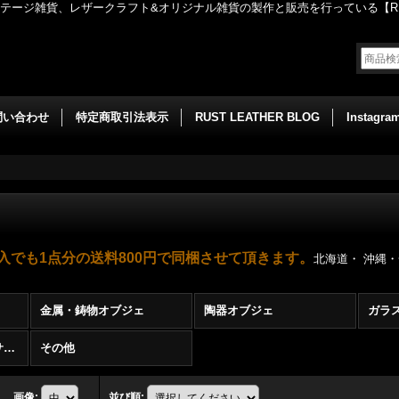
ージ雑貨、レザークラフト&オリジナル雑貨の製作と販売を行っている【RUST
問い合わせ
特定商取引法表示
RUST LEATHER BLOG
Instagra
入でも1点分の送料800円で同梱させて頂きます。
北海道・ 沖縄
金属・鋳物オブジェ
陶器オブジェ
ガラ
ファッション・アクセサリー
その他
画像
:
並び順
: