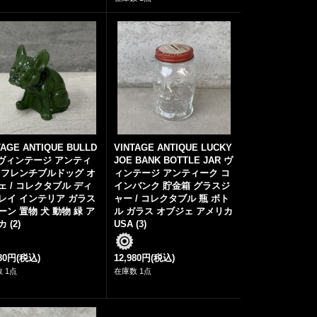
TAGE ANTIQUE BULLD
VINTAGE ANTIQUE LUCKY
 ヴィンテージ アンティ
JOE BANK BOTTLE JAR ヴ
 フレンチブルドッグ オ
ィンテージ アンティーク コ
ェ / コレクタブル ディ
インバンク 貯金箱 グラスジ
レイ インテリア ガラス
ャー / コレクタブル 瓶 ボト
ーン 置物 犬 動物 緑 ア
ル ガラス オブジェ アメリカ
 (2)
USA (3)
980円
(税込)
12,980円
(税込)
 1点
在庫数 1点