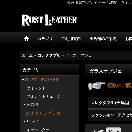
和歌山県でアンティーク雑貨、ヴィンテ
カテゴリ
ご利用案内
実店舗のご案内
お
ホーム
>
コレクタブル
>
ガラスオブジェ
カテゴリ
ガラスオブジェ
RUST LEATHER
複数のご購
ウォレット
ウォレットチェーン
コレクタブル (全商品)
その他
オリジナルグッズ
リング
キーホルダー
表示数
: