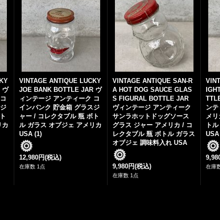
CKY
VINTAGE ANTIQUE LUCKY
VINTAGE ANTIQUE SAN-R
VIN
R ヴ
JOE BANK BOTTLE JAR ヴ
A HOT DOG SAUCE GLAS
IGH
 コ
ィンテージ アンティーク コ
S FIGURAL BOTTLE JAR
TTL
スジ
インバンク 貯金箱 グラスジ
ヴィンテージ アンティーク
ンテ
ボト
ャー / コレクタブル 瓶 ボト
サンラホットドッグソース
メリ
リカ
ル ガラス オブジェ アメリカ
グラス ジャー アメリカ / コ
トル
USA (1)
レクタブル 瓶 ボトル ガラス
USA
オブジェ 調味料入れ USA
12,980円
(税込)
9,9
9,980円
(税込)
在庫数 1点
在庫数
在庫数 1点