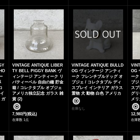
GY
VINTAGE ANTIQUE LIBER
VINTAGE ANTIQUE BULLD
VIN
THO
TY BELL PIGGY BANK ヴ
OG ヴィンテージ アンティ
OG
ー
ィンテージ アンティーク リ
ーク フレンチブルドッグ オ
ーク
豚
バティーベル 自由の鐘 貯金
ブジェ / コレクタブル ディ
ブジ
コ
箱 / コレクタブル オブジェ
スプレイ インテリア ガラス
スプ
ハイ
アメリカ独立記念 ガラス 雑
置物 犬 動物 白色 アメリカ
グリ
 ガ
貨 (2)
メリカ
在庫なし
7,980円
(税込)
12,
在庫数 1点
在庫数