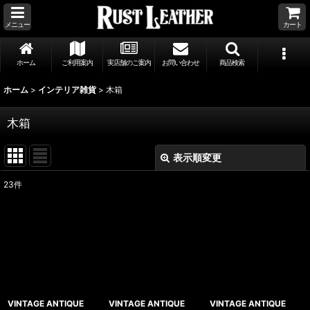
メニュー
カート
ホーム
ご利用案内
実店舗のご案内
お問い合わせ
商品検索
ホーム
>
インテリア雑貨
>
木箱
木箱
表示順変更
閉じる
23
件
表示数
:
並び順
:
絞り込む
VINTAGE ANTIQUE
VINTAGE ANTIQUE
VINTAGE ANTIQUE