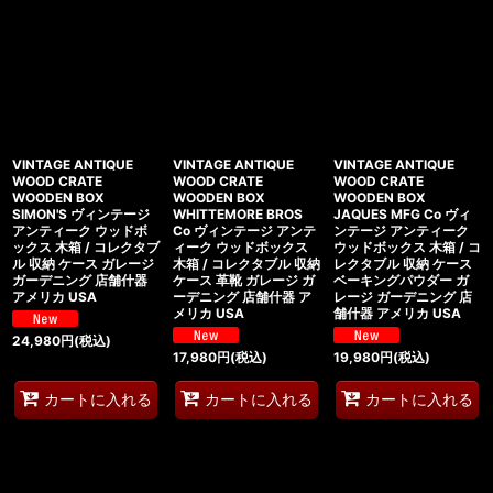
VINTAGE ANTIQUE
VINTAGE ANTIQUE
VINTAGE ANTIQUE
WOOD CRATE
WOOD CRATE
WOOD CRATE
WOODEN BOX
WOODEN BOX
WOODEN BOX
SIMON'S ヴィンテージ
WHITTEMORE BROS
JAQUES MFG Co ヴィ
アンティーク ウッドボ
Co ヴィンテージ アンテ
ンテージ アンティーク
ックス 木箱 / コレクタブ
ィーク ウッドボックス
ウッドボックス 木箱 / コ
ル 収納 ケース ガレージ
木箱 / コレクタブル 収納
レクタブル 収納 ケース
ガーデニング 店舗什器
ケース 革靴 ガレージ ガ
ベーキングパウダー ガ
アメリカ USA
ーデニング 店舗什器 ア
レージ ガーデニング 店
メリカ USA
舗什器 アメリカ USA
24,980
円
(税込)
17,980
円
(税込)
19,980
円
(税込)
カートに入れる
カートに入れる
カートに入れる