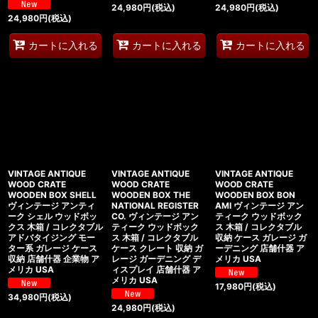
24,980
円
(税込)
24,980
円
(税込)
24,980
円
(税込)
カートに入れる
カートに入れる
カートに入れる
VINTAGE ANTIQUE
VINTAGE ANTIQUE
VINTAGE ANTIQUE
WOOD CRATE
WOOD CRATE
WOOD CRATE
WOODEN BOX SHELL
WOODEN BOX THE
WOODEN BOX BON
ヴィンテージ アンティ
NATIONAL REGISTER
AMI ヴィンテージ アン
ーク シェル ウッドボッ
CO. ヴィンテージ アン
ティーク ウッドボック
クス 木箱 / コレクタブル
ティーク ウッドボック
ス 木箱 / コレクタブル
アドバタイジング モー
ス 木箱 / コレクタブル
収納 ケース ガレージ ガ
ター系 ガレージ ケース
ケース クレート 収納 ガ
ーデニング 店舗什器 ア
収納 店舗什器 企業物 ア
レージ ガーデニング デ
メリカ USA
メリカ USA
ィスプレイ 店舗什器 ア
メリカ USA
17,980
円
(税込)
34,980
円
(税込)
24,980
円
(税込)