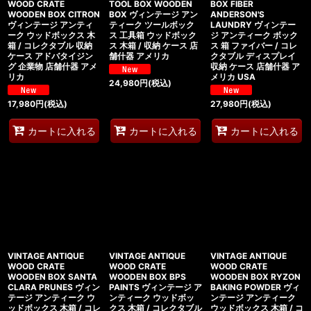
WOOD CRATE
TOOL BOX WOODEN
BOX FIBER
WOODEN BOX CITRON
BOX ヴィンテージ アン
ANDERSON'S
ヴィンテージ アンティ
ティーク ツールボック
LAUNDRY ヴィンテー
ーク ウッドボックス 木
ス 工具箱 ウッドボック
ジ アンティーク ボック
箱 / コレクタブル 収納
ス 木箱 / 収納 ケース 店
ス 箱 ファイバー / コレ
ケース アドバタイジン
舗什器 アメリカ
クタブル ディスプレイ
グ 企業物 店舗什器 アメ
収納 ケース 店舗什器 ア
リカ
メリカ USA
24,980
円
(税込)
17,980
円
(税込)
27,980
円
(税込)
カートに入れる
カートに入れる
カートに入れる
VINTAGE ANTIQUE
VINTAGE ANTIQUE
VINTAGE ANTIQUE
WOOD CRATE
WOOD CRATE
WOOD CRATE
WOODEN BOX SANTA
WOODEN BOX BPS
WOODEN BOX RYZON
CLARA PRUNES ヴィン
PAINTS ヴィンテージ ア
BAKING POWDER ヴィ
テージ アンティーク ウ
ンティーク ウッドボッ
ンテージ アンティーク
ッドボックス 木箱 / コレ
クス 木箱 / コレクタブル
ウッドボックス 木箱 / コ