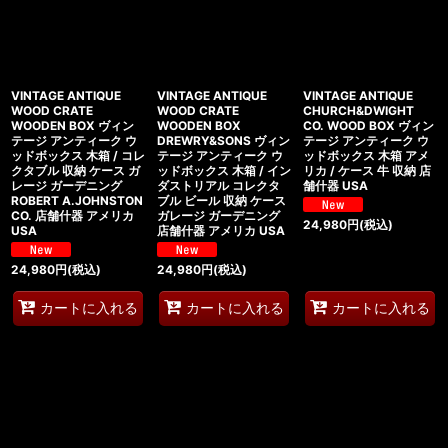
VINTAGE ANTIQUE
VINTAGE ANTIQUE
VINTAGE ANTIQUE
WOOD CRATE
WOOD CRATE
CHURCH&DWIGHT
WOODEN BOX ヴィン
WOODEN BOX
CO. WOOD BOX ヴィン
テージ アンティーク ウ
DREWRY&SONS ヴィン
テージ アンティーク ウ
ッドボックス 木箱 / コレ
テージ アンティーク ウ
ッドボックス 木箱 アメ
クタブル 収納 ケース ガ
ッドボックス 木箱 / イン
リカ / ケース 牛 収納 店
レージ ガーデニング
ダストリアル コレクタ
舗什器 USA
ROBERT A.JOHNSTON
ブル ビール 収納 ケース
CO. 店舗什器 アメリカ
ガレージ ガーデニング
24,980
円
(税込)
USA
店舗什器 アメリカ USA
24,980
円
(税込)
24,980
円
(税込)
カートに入れる
カートに入れる
カートに入れる