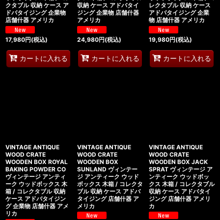
クタブル 収納 ケース ア
収納 ケース アドバタイ
レクタブル 収納 ケース
ドバタイジング 企業物
ジング 企業物 店舗什器
アドバタイジング 企業
店舗什器 アメリカ
アメリカ
物 店舗什器 アメリカ
17,980
円
(税込)
24,980
円
(税込)
19,980
円
(税込)
カートに入れる
カートに入れる
カートに入れる
VINTAGE ANTIQUE
VINTAGE ANTIQUE
VINTAGE ANTIQUE
WOOD CRATE
WOOD CRATE
WOOD CRATE
WOODEN BOX ROYAL
WOODEN BOX
WOODEN BOX JACK
BAKING POWDER CO
SUNLAND ヴィンテー
SPRAT ヴィンテージ ア
ヴィンテージ アンティ
ジ アンティーク ウッド
ンティーク ウッドボッ
ーク ウッドボックス 木
ボックス 木箱 / コレクタ
クス 木箱 / コレクタブル
箱 / コレクタブル 収納
ブル 収納 ケース アドバ
収納 ケース アドバタイ
ケース アドバタイジン
タイジング 店舗什器 ア
ジング 店舗什器 アメリ
グ 企業物 店舗什器 アメ
メリカ
カ
リカ