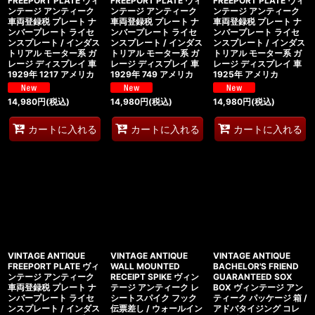
FREEPORT PLATE ヴィ
FREEPORT PLATE ヴィ
FREEPORT PLATE ヴィ
ンテージ アンティーク
ンテージ アンティーク
ンテージ アンティーク
車両登録税 プレート ナ
車両登録税 プレート ナ
車両登録税 プレート ナ
ンバープレート ライセ
ンバープレート ライセ
ンバープレート ライセ
ンスプレート / インダス
ンスプレート / インダス
ンスプレート / インダス
トリアル モーター系 ガ
トリアル モーター系 ガ
トリアル モーター系 ガ
レージ ディスプレイ 車
レージ ディスプレイ 車
レージ ディスプレイ 車
1929年 1217 アメリカ
1929年 749 アメリカ
1925年 アメリカ
14,980
円
(税込)
14,980
円
(税込)
14,980
円
(税込)
カートに入れる
カートに入れる
カートに入れる
VINTAGE ANTIQUE
VINTAGE ANTIQUE
VINTAGE ANTIQUE
FREEPORT PLATE ヴィ
WALL MOUNTED
BACHELOR'S FRIEND
ンテージ アンティーク
RECEIPT SPIKE ヴィン
GUARANTEED SOX
車両登録税 プレート ナ
テージ アンティーク レ
BOX ヴィンテージ アン
ンバープレート ライセ
シートスパイク フック
ティーク パッケージ 箱 /
ンスプレート / インダス
伝票差し / ウォールイン
アドバタイジング コレ