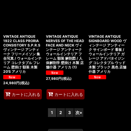
VINTAGE ANTIQUE
VINTAGE ANTIQUE
VINTAGE ANTIQUE
1922 CLASS PRORIA
NERVES OF THE HEAD
SIGNBOARD WOOD ヴ
CONSISTORY S.P.R.S
FACE AND NECK ヴィ
ィンテージ アンティー
ヴィンテージ アンティ
ンテージ アンティーク
ク サインボード 看板 /
ーク フリーメイソン 集
ウォールインテリア フ
ウォールインテリア ガ
合写真 / ウォールインテ
レーム 額装 解剖図 / 人
レージ アドバタイジン
リア コレクタブル フレ
体解剖学 壁掛け 木製 店
グ コレクタブル ウッド
ーム 壁掛け 額装 木製
舗什器 アメリカ (1)
木製 ブラック 黒色 店舗
20'S アメリカ
什器 アメリカ
27,980
円
(税込)
24,980
円
(税込)
カートに入れる
カートに入れる
1
2
3
次
»