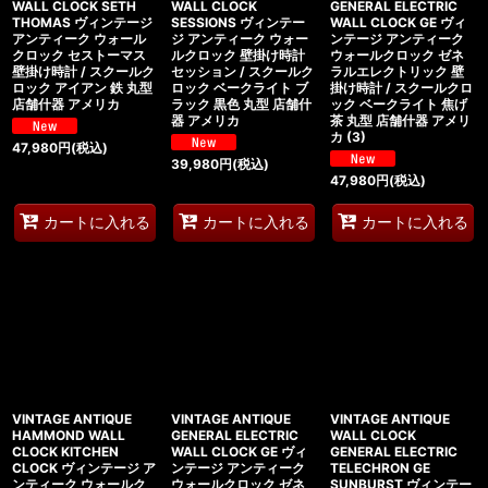
WALL CLOCK SETH
WALL CLOCK
GENERAL ELECTRIC
THOMAS ヴィンテージ
SESSIONS ヴィンテー
WALL CLOCK GE ヴィ
アンティーク ウォール
ジ アンティーク ウォー
ンテージ アンティーク
クロック セストーマス
ルクロック 壁掛け時計
ウォールクロック ゼネ
壁掛け時計 / スクールク
セッション / スクールク
ラルエレクトリック 壁
ロック アイアン 鉄 丸型
ロック ベークライト ブ
掛け時計 / スクールクロ
店舗什器 アメリカ
ラック 黒色 丸型 店舗什
ック ベークライト 焦げ
器 アメリカ
茶 丸型 店舗什器 アメリ
カ (3)
47,980
円
(税込)
39,980
円
(税込)
47,980
円
(税込)
カートに入れる
カートに入れる
カートに入れる
VINTAGE ANTIQUE
VINTAGE ANTIQUE
VINTAGE ANTIQUE
HAMMOND WALL
GENERAL ELECTRIC
WALL CLOCK
CLOCK KITCHEN
WALL CLOCK GE ヴィ
GENERAL ELECTRIC
CLOCK ヴィンテージ ア
ンテージ アンティーク
TELECHRON GE
ンティーク ウォールク
ウォールクロック ゼネ
SUNBURST ヴィンテー