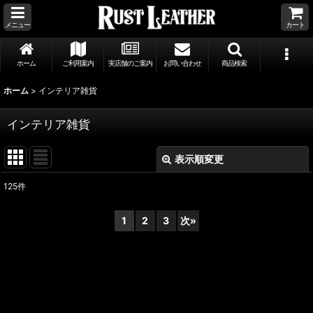
メニュー
カート
ホーム
ご利用案内
実店舗のご案内
お問い合わせ
商品検索
ホーム
>
インテリア雑貨
インテリア雑貨
表示順変更
閉じる
125
件
サブカテゴリ
:
1
2
3
次
»
表示数
:
並び順
: