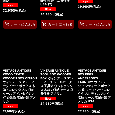
USA
郵便局 黒色 店舗什器
USA (2)
39,980
円
(税込)
32,980
円
(税込)
94,980
円
(税込)
カートに入れる
カートに入れる
カートに入れる
VINTAGE ANTIQUE
VINTAGE ANTIQUE
VINTAGE ANTIQUE
WOOD CRATE
TOOL BOX WOODEN
BOX FIBER
WOODEN BOX CITRON
BOX ヴィンテージ アン
ANDERSON'S
ヴィンテージ アンティ
ティーク ツールボック
LAUNDRY ヴィンテー
ーク ウッドボックス 木
ス 工具箱 ウッドボック
ジ アンティーク ボック
箱 / コレクタブル 収納
ス 木箱 / 収納 ケース 店
ス 箱 ファイバー / コレ
ケース アドバタイジン
舗什器 アメリカ
クタブル ディスプレイ
グ 企業物 店舗什器 アメ
収納 ケース 店舗什器 ア
リカ
メリカ USA
24,980
円
(税込)
17,980
円
(税込)
27,980
円
(税込)