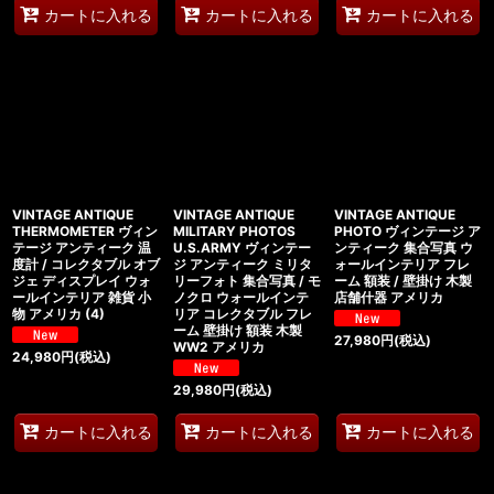
カートに入れる
カートに入れる
カートに入れる
VINTAGE ANTIQUE
VINTAGE ANTIQUE
VINTAGE ANTIQUE
THERMOMETER ヴィン
MILITARY PHOTOS
PHOTO ヴィンテージ ア
テージ アンティーク 温
U.S.ARMY ヴィンテー
ンティーク 集合写真 ウ
度計 / コレクタブル オブ
ジ アンティーク ミリタ
ォールインテリア フレ
ジェ ディスプレイ ウォ
リーフォト 集合写真 / モ
ーム 額装 / 壁掛け 木製
ールインテリア 雑貨 小
ノクロ ウォールインテ
店舗什器 アメリカ
物 アメリカ (4)
リア コレクタブル フレ
ーム 壁掛け 額装 木製
27,980
円
(税込)
WW2 アメリカ
24,980
円
(税込)
29,980
円
(税込)
カートに入れる
カートに入れる
カートに入れる