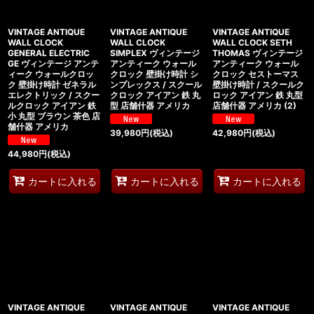
絞り込む
VINTAGE ANTIQUE
VINTAGE ANTIQUE
VINTAGE ANTIQUE
WALL CLOCK
WALL CLOCK
WALL CLOCK SETH
GENERAL ELECTRIC
SIMPLEX ヴィンテージ
THOMAS ヴィンテージ
GE ヴィンテージ アンテ
アンティーク ウォール
アンティーク ウォール
ィーク ウォールクロッ
クロック 壁掛け時計 シ
クロック セストーマス
ク 壁掛け時計 ゼネラル
ンプレックス / スクール
壁掛け時計 / スクールク
エレクトリック / スクー
クロック アイアン 鉄 丸
ロック アイアン 鉄 丸型
ルクロック アイアン 鉄
型 店舗什器 アメリカ
店舗什器 アメリカ (2)
小 丸型 ブラウン 茶色 店
舗什器 アメリカ
39,980
円
(税込)
42,980
円
(税込)
44,980
円
(税込)
カートに入れる
カートに入れる
カートに入れる
VINTAGE ANTIQUE
VINTAGE ANTIQUE
VINTAGE ANTIQUE