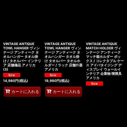
VINTAGE ANTIQUE
VINTAGE ANTIQUE
VINTAGE ANTIQUE
TOWL HANGER ヴィン
TOWL HANGER ヴィン
MATCH HOLDER ヴィ
テージ アンティーク タ
テージ アンティーク タ
ンテージ アンティーク
オルハンガー タオル掛
オルハンガー タオル掛
マッチ箱ホルダー ボッ
け / タオルバー インテリ
け タオルバー タオルホ
クス / コレクタブル ケー
ア 店舗備品 アメリカ
ルダー / ラック 店舗什器
ス アドバタイジング デ
(3)
アメリカ
ィスプレイ ウォールイ
ンテリア 企業物 喫煙具
アメリカ
14,980
円
(税込)
19,980
円
(税込)
カートに入れる
カートに入れる