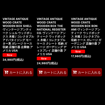
VINTAGE ANTIQUE
VINTAGE ANTIQUE
VINTAGE ANTIQUE
WOOD CRATE
WOOD CRATE
WOOD CRATE
WOODEN BOX SHELL
WOODEN BOX THE
WOODEN BOX BON
ヴィンテージ アンティ
NATIONAL REGISTER
AMI ヴィンテージ アン
ーク シェル ウッドボッ
CO. ヴィンテージ アン
ティーク ウッドボック
クス 木箱 / コレクタブル
ティーク ウッドボック
ス 木箱 / コレクタブル
アドバタイジング モー
ス 木箱 / コレクタブル
収納 ケース ガレージ ガ
ター系 ガレージ ケース
ケース クレート 収納 ガ
ーデニング 店舗什器 ア
収納 店舗什器 企業物 ア
レージ ガーデニング デ
メリカ USA
メリカ USA
ィスプレイ 店舗什器 ア
メリカ USA
17,980
円
(税込)
34,980
円
(税込)
24,980
円
(税込)
カートに入れる
カートに入れる
カートに入れる