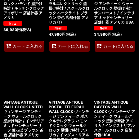
ロック ハモンド 壁掛け
ラルエレクトリック 壁
ジ アンティーク ウォー
時計 / キッチンクロック
掛け時計 / スクールクロ
ルクロック 壁掛け時計
アイボリー 店舗什器 ア
ック ベークライト ブラ
サンバースト / インテリ
メリカ
ウン 茶色 店舗什器 アメ
ア ミッドセンチュリー
リカ (1)
店舗什器 アメリカ USA
39,980
円
(税込)
47,980
円
(税込)
34,980
円
(税込)
カートに入れる
カートに入れる
カートに入れる
VINTAGE ANTIQUE
VINTAGE ANTIQUE
VINTAGE ANTIQUE
WALL CLOCK UNITED
POSTAL TELEGRAH
DAYTON WALL
ヴィンテージ アンティ
WALL CLOCK ヴィンテ
CLOCK ヴィンテージ ア
ーク ウォールクロック
ージ アンティーク ポス
ンティーク ウォールク
壁掛け時計 / インテリア
タルテレグラフ ハモン
ロック 壁掛け時計 アメ
ミッドセンチュリー リ
ドクロック ウォールク
リカ / インダストリアル
ーフ 葉っぱ ブラウン 茶
ロック 壁掛け時計 アメ
スクールクロック 店舗
色 店舗什器 アメリカ
リカ / インダストリアル
什器 USA