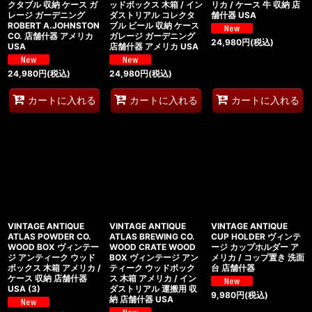
クタブル 収納 ケース ガ
ッドボックス 木箱 / イン
リカ / ケース 牛 収納 店
レージ ガーデニング
ダストリアル コレクタ
舗什器 USA
ROBERT A.JOHNSTON
ブル ビール 収納 ケース
CO. 店舗什器 アメリカ
ガレージ ガーデニング
24,980
円
(税込)
USA
店舗什器 アメリカ USA
24,980
円
(税込)
24,980
円
(税込)
カートに入れる
カートに入れる
カートに入れる
VINTAGE ANTIQUE
VINTAGE ANTIQUE
VINTAGE ANTIQUE
ATLAS POWDER CO.
ATLAS BREWING CO.
CUP HOLDER ヴィンテ
WOOD BOX ヴィンテー
WOOD CRATE WOOD
ージ カップホルダー ア
ジ アンティーク ウッド
BOX ヴィンテージ アン
メリカ / コップ置き 洗面
ボックス 木箱 アメリカ /
ティーク ウッドボック
台 店舗什器
ケース 収納 店舗什器
ス 木箱 アメリカ / イン
USA (3)
ダストリアル 運搬用 収
9,980
円
(税込)
納 店舗什器 USA