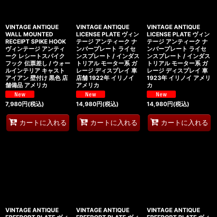
VINTAGE ANTIQUE
VINTAGE ANTIQUE
VINTAGE ANTIQUE
WALL MOUNTED
LICENSE PLATE ヴィン
LICENSE PLATE ヴィン
RECEIPT SPIKE HOOK
テージ アンティーク ナ
テージ アンティーク ナ
ヴィンテージ アンティ
ンバープレート ライセ
ンバープレート ライセ
ーク レシートスパイク
ンスプレート / インダス
ンスプレート / インダス
フック 伝票差し / ウォー
トリアル モーター系 ガ
トリアル モーター系 ガ
ルインテリア キャスト
レージ ディスプレイ 車
レージ ディスプレイ 車
アイアン 壁付け 黒色 店
店舗 1922年 イリノイ
1923年 イリノイ アメリ
舗備品 アメリカ
アメリカ
カ
7,980
円
(税込)
14,980
円
(税込)
14,980
円
(税込)
カートに入れる
カートに入れる
カートに入れる
VINTAGE ANTIQUE
VINTAGE ANTIQUE
VINTAGE ANTIQUE