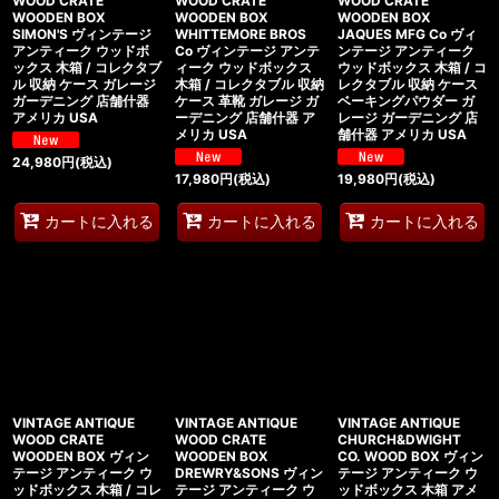
WOOD CRATE
WOOD CRATE
WOOD CRATE
WOODEN BOX
WOODEN BOX
WOODEN BOX
SIMON'S ヴィンテージ
WHITTEMORE BROS
JAQUES MFG Co ヴィ
アンティーク ウッドボ
Co ヴィンテージ アンテ
ンテージ アンティーク
ックス 木箱 / コレクタブ
ィーク ウッドボックス
ウッドボックス 木箱 / コ
ル 収納 ケース ガレージ
木箱 / コレクタブル 収納
レクタブル 収納 ケース
ガーデニング 店舗什器
ケース 革靴 ガレージ ガ
ベーキングパウダー ガ
アメリカ USA
ーデニング 店舗什器 ア
レージ ガーデニング 店
メリカ USA
舗什器 アメリカ USA
24,980
円
(税込)
17,980
円
(税込)
19,980
円
(税込)
カートに入れる
カートに入れる
カートに入れる
VINTAGE ANTIQUE
VINTAGE ANTIQUE
VINTAGE ANTIQUE
WOOD CRATE
WOOD CRATE
CHURCH&DWIGHT
WOODEN BOX ヴィン
WOODEN BOX
CO. WOOD BOX ヴィン
テージ アンティーク ウ
DREWRY&SONS ヴィン
テージ アンティーク ウ
ッドボックス 木箱 / コレ
テージ アンティーク ウ
ッドボックス 木箱 アメ