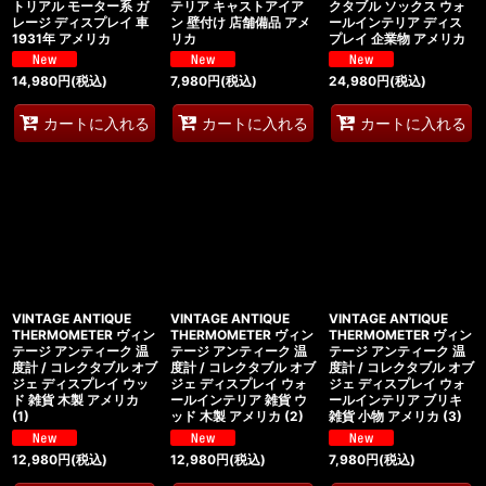
トリアル モーター系 ガ
テリア キャストアイア
クタブル ソックス ウォ
レージ ディスプレイ 車
ン 壁付け 店舗備品 アメ
ールインテリア ディス
1931年 アメリカ
リカ
プレイ 企業物 アメリカ
14,980
円
(税込)
7,980
円
(税込)
24,980
円
(税込)
カートに入れる
カートに入れる
カートに入れる
VINTAGE ANTIQUE
VINTAGE ANTIQUE
VINTAGE ANTIQUE
THERMOMETER ヴィン
THERMOMETER ヴィン
THERMOMETER ヴィン
テージ アンティーク 温
テージ アンティーク 温
テージ アンティーク 温
度計 / コレクタブル オブ
度計 / コレクタブル オブ
度計 / コレクタブル オブ
ジェ ディスプレイ ウッ
ジェ ディスプレイ ウォ
ジェ ディスプレイ ウォ
ド 雑貨 木製 アメリカ
ールインテリア 雑貨 ウ
ールインテリア ブリキ
(1)
ッド 木製 アメリカ (2)
雑貨 小物 アメリカ (3)
12,980
円
(税込)
12,980
円
(税込)
7,980
円
(税込)