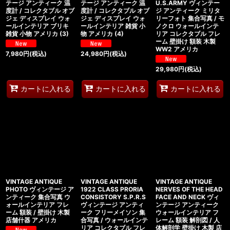
テージ アンティーク 温
テージ アンティーク 温
U.S.ARMY ヴィンテー
度計 / コレクタブル オブ
度計 / コレクタブル オブ
ジ アンティーク ミリタ
ジェ ディスプレイ ウォ
ジェ ディスプレイ ウォ
リーフォト 集合写真 / モ
ールインテリア ブリキ
ールインテリア 雑貨 小
ノクロ ウォールインテ
雑貨 小物 アメリカ (3)
物 アメリカ (4)
リア コレクタブル フレ
ーム 壁掛け 額装 木製
WW2 アメリカ
7,980
円
(税込)
24,980
円
(税込)
29,980
円
(税込)
カートに入れる
カートに入れる
カートに入れる
VINTAGE ANTIQUE
VINTAGE ANTIQUE
VINTAGE ANTIQUE
PHOTO ヴィンテージ ア
1922 CLASS PRORIA
NERVES OF THE HEAD
ンティーク 集合写真 ウ
CONSISTORY S.P.R.S
FACE AND NECK ヴィ
ォールインテリア フレ
ヴィンテージ アンティ
ンテージ アンティーク
ーム 額装 / 壁掛け 木製
ーク フリーメイソン 集
ウォールインテリア フ
店舗什器 アメリカ
合写真 / ウォールインテ
レーム 額装 解剖図 / 人
リア コレクタブル フレ
体解剖学 壁掛け 木製 店