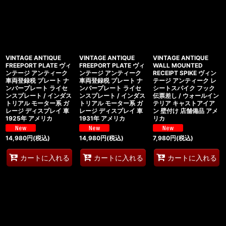
VINTAGE ANTIQUE
VINTAGE ANTIQUE
VINTAGE ANTIQUE
FREEPORT PLATE ヴィ
FREEPORT PLATE ヴィ
WALL MOUNTED
ンテージ アンティーク
ンテージ アンティーク
RECEIPT SPIKE ヴィン
車両登録税 プレート ナ
車両登録税 プレート ナ
テージ アンティーク レ
ンバープレート ライセ
ンバープレート ライセ
シートスパイク フック
ンスプレート / インダス
ンスプレート / インダス
伝票差し / ウォールイン
トリアル モーター系 ガ
トリアル モーター系 ガ
テリア キャストアイア
レージ ディスプレイ 車
レージ ディスプレイ 車
ン 壁付け 店舗備品 アメ
1925年 アメリカ
1931年 アメリカ
リカ
14,980
円
(税込)
14,980
円
(税込)
7,980
円
(税込)
カートに入れる
カートに入れる
カートに入れる