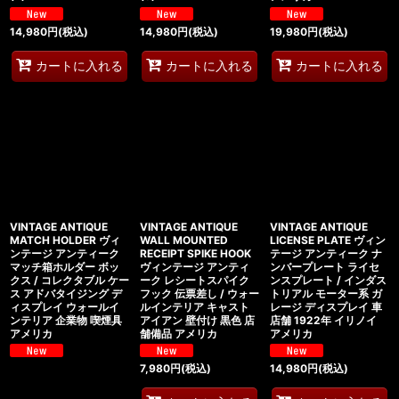
14,980
円
(税込)
14,980
円
(税込)
19,980
円
(税込)
カートに入れる
カートに入れる
カートに入れる
VINTAGE ANTIQUE
VINTAGE ANTIQUE
VINTAGE ANTIQUE
MATCH HOLDER ヴィ
WALL MOUNTED
LICENSE PLATE ヴィン
ンテージ アンティーク
RECEIPT SPIKE HOOK
テージ アンティーク ナ
マッチ箱ホルダー ボッ
ヴィンテージ アンティ
ンバープレート ライセ
クス / コレクタブル ケー
ーク レシートスパイク
ンスプレート / インダス
ス アドバタイジング デ
フック 伝票差し / ウォー
トリアル モーター系 ガ
ィスプレイ ウォールイ
ルインテリア キャスト
レージ ディスプレイ 車
ンテリア 企業物 喫煙具
アイアン 壁付け 黒色 店
店舗 1922年 イリノイ
アメリカ
舗備品 アメリカ
アメリカ
7,980
円
(税込)
14,980
円
(税込)