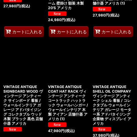
ーム 壁掛け 額装 木製
舗什器 アメリカ (1)
27,980
円
(税込)
20'S アメリカ
27,980
円
(税込)
24,980
円
(税込)
カートに入れる
カートに入れる
カートに入れる
VINTAGE ANTIQUE
VINTAGE ANTIQUE
VINTAGE ANTIQUE
SIGNBOARD WOOD ヴ
COAT HAT RACK ヴィ
SHELL OIL COMPANY
ィンテージ アンティー
ンテージ アンティーク
ヴィンテージ アンティ
ク サインボード 看板 /
コートラック ハットラ
ーク シェル 看板 / コレ
ウォールインテリア ガ
ック ウォールハンガー /
クタブル ウォールイン
レージ アドバタイジン
ウォールインテリア 木
テリア ガレージ モータ
グ コレクタブル ウッド
製 アイアン 店舗什器 ア
ー系 アドバタイジング
木製 ブラック 黒色 店舗
メリカ (1)
企業物 ディスプレイ ア
什器 アメリカ
メリカ
47,980
円
(税込)
37,980
円
(税込)