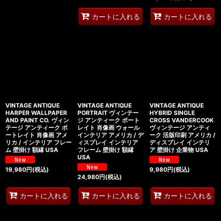
カートに入れる
カートに入れる
VINTAGE ANTIQUE
VINTAGE ANTIQUE
VINTAGE ANTIQUE
HARPER WALLPAPER
PORTRAIT ヴィンテー
HYBRID SINGLE
AND PAINT CO. ヴィン
ジ アンティーク ポート
CROSS VANDERCOOK
テージ アンティーク ポ
レイト 肖像画 ウォール
ヴィンテージ アンティ
ートレイト 肖像画 アメ
インテリア アメリカ / デ
ーク 活版印刷 アメリカ /
リカ / インテリア フレー
ィスプレイ インテリア
ディスプレイ インテリ
ム 壁掛け 額縁 USA
フレーム 壁掛け 額縁
ア 壁掛け 企業物 USA
USA
19,980
円
(税込)
9,980
円
(税込)
24,980
円
(税込)
カートに入れる
カートに入れる
カートに入れる