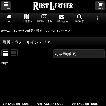
メニュー
カート
ホーム
ご利用案内
実店舗のご案内
お問い合わせ
商品検索
ホーム
>
インテリア雑貨
>
看板・ウォールインテリア
看板・ウォールインテリア
表示順変更
閉じる
30
件
表示数
:
並び順
:
絞り込む
VINTAGE ANTIQUE
VINTAGE ANTIQUE
VINTAGE ANTIQUE