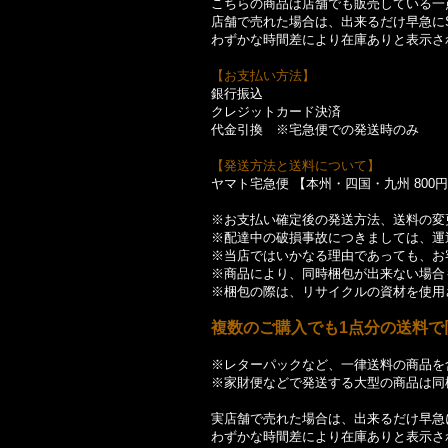
こちらの商品は店舗でも販売している一
店舗で売れた場合は、出来るだけ早急にS
わずかな時間差により在庫ありと表示さ
【お支払い方法】
銀行振込
クレジットカード決済
代金引換 ※宅急便での発送時のみ
【発送方法と送料について】
ヤマト宅急便 【本州・四国・九州 800円】
※お支払い確定後の発送方法、送料の変
※配達中の破損事故につきましては、運
※当店ではいかなる理由であっても、お
※商品により、同時梱包が出来ない場合
※梱包の際は、リサイクルの資材を使用
複数のご購入でも1点分の送料で
※レターパックなど、一律送料の商品を
※家財便などで発送する大型の商品は同
実店舗で売れた場合は、出来るだけ早急に
わずかな時間差により在庫ありと表示さ