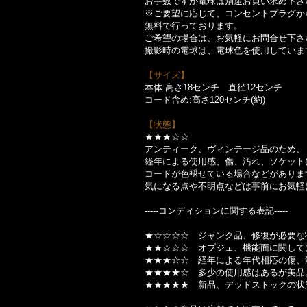
お手数ですが電球は別途お買い求め下さ
※ご要望に応じて、コンセントプラグか
無料で行っております。
ご希望の場合は、お気軽にお問合せ下さ
撮影時の電球は、電球色を使用していま
【サイズ】
本体:高さ18センチ 直径12センチ
コード含め:高さ120センチ(約)
【状態】
★★★☆☆
アンティーク、ヴィンテージ品のため、
経年による使用感、傷、汚れ、ソケット
コードが色褪せている場合などがありま
気になる点や不明点などは事前にお気軽
-----コンディションに関する表記-----
★☆☆☆☆ ジャンク品、修復が必要な
★★☆☆☆ オブジェ、機能面に関して
★★★☆☆ 経年による年代相応の傷、
★★★★☆ 多少の使用感はあるが美品
★★★★★ 新品、デッドストックの状