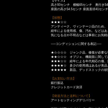
【サイズ】
高さ93センチ 横幅65センチ 奥行き5
座面の高さ54.5センチ 座面直径41センチ 
【状態】
★★★☆☆
アンティーク、ヴィンテージ品のため、
経年による使用感、傷、汚れ、などはあ
気になる点や不明点などは事前にお気軽
-----コンディションに関する表記-----
★☆☆☆☆ ジャンク品、修復が必要な
★★☆☆☆ オブジェ、機能面に関して
★★★☆☆ 経年による年代相応の傷、
★★★★☆ 多少の使用感はあるが美品
★★★★★ 新品、デッドストックの状
【お支払い方法】
銀行振込
クレジットカード決済
【発送方法と送料について】
アートセッティングデリバリー