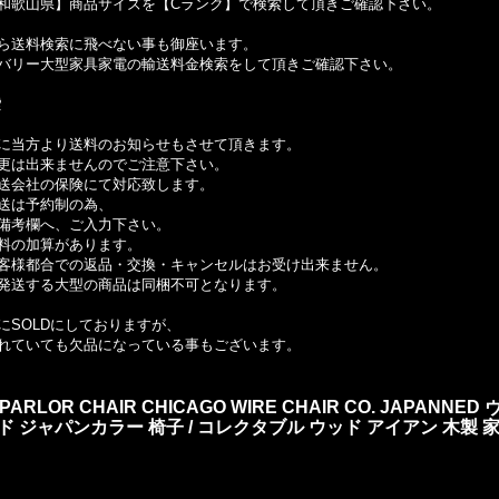
和歌山県】商品サイズを【Cランク】で検索して頂きご確認下さい。
ら送料検索に飛べない事も御座います。
バリー大型家具家電の輸送料金検索をして頂きご確認下さい。
索
に当方より送料のお知らせもさせて頂きます。
更は出来ませんのでご注意下さい。
送会社の保険にて対応致します。
送は予約制の為、
備考欄へ、ご入力下さい。
料の加算があります。
客様都合での返品・交換・キャンセルはお受け出来ません。
発送する大型の商品は同梱不可となります。
SOLDにしておりますが、
れていても欠品になっている事もございます。
AM PARLOR CHAIR CHICAGO WIRE CHAIR CO. JAP
ジャパンカラー 椅子 / コレクタブル ウッド アイアン 木製 家具