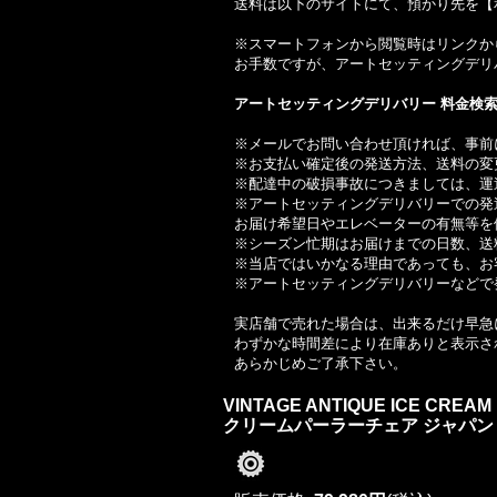
送料は以下のサイトにて、預かり先を【
※スマートフォンから閲覧時はリンクか
お手数ですが、アートセッティングデリ
アートセッティングデリバリー 料金検
※メールでお問い合わせ頂ければ、事前
※お支払い確定後の発送方法、送料の変
※配達中の破損事故につきましては、運
※アートセッティングデリバリーでの発
お届け希望日やエレベーターの有無等を
※シーズン忙期はお届けまでの日数、送
※当店ではいかなる理由であっても、お
※アートセッティングデリバリーなどで
実店舗で売れた場合は、出来るだけ早急に
わずかな時間差により在庫ありと表示さ
あらかじめご了承下さい。
VINTAGE ANTIQUE ICE CRE
クリームパーラーチェア ジャパンド 